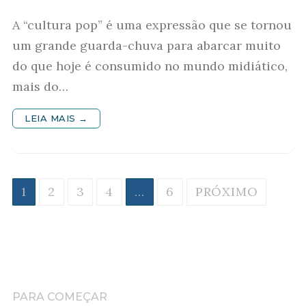
A “cultura pop” é uma expressão que se tornou
um grande guarda-chuva para abarcar muito
do que hoje é consumido no mundo midiático,
mais do…
LEIA MAIS →
Paginação
1
2
3
4
…
6
PRÓXIMO
de
posts
PARA COMEÇAR