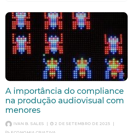
A importância do compliance
na produção audiovisual com
menores
IVAN B. SALES
|
2 DE SETEMBRO DE 2025
|
ECONOMIA CRIATIVA