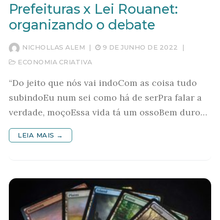
Prefeituras x Lei Rouanet:
organizando o debate
NICHOLLAS ALEM
|
9 DE JUNHO DE 2022
|
ECONOMIA CRIATIVA
“Do jeito que nós vai indoCom as coisa tudo
subindoEu num sei como há de serPra falar a
verdade, moçoEssa vida tá um ossoBem duro…
LEIA MAIS →