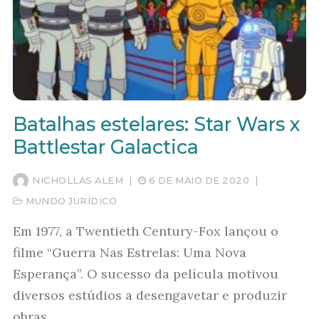
Batalhas estelares: Star Wars x
Battlestar Galactica
NICHOLLAS ALEM
|
6 DE MAIO DE 2020
|
MUNDO JURÍDICO
Em 1977, a Twentieth Century-Fox lançou o
filme “Guerra Nas Estrelas: Uma Nova
Esperança”. O sucesso da película motivou
diversos estúdios a desengavetar e produzir
obras…