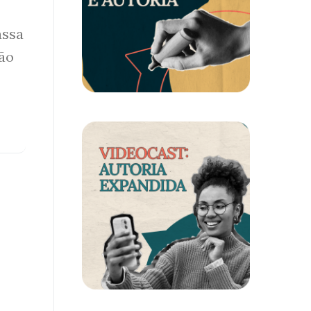
assa
ção