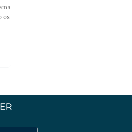
rama
o os
ER