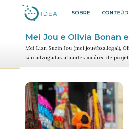
Pular
SOBRE
CONTEÚD
para
o
conteúdo
Mei Jou e Olivia Bonan e
Mei Lian Suzin Jou (mei.jou@bsa.legal), Ol
são advogadas atuantes na área de projeto