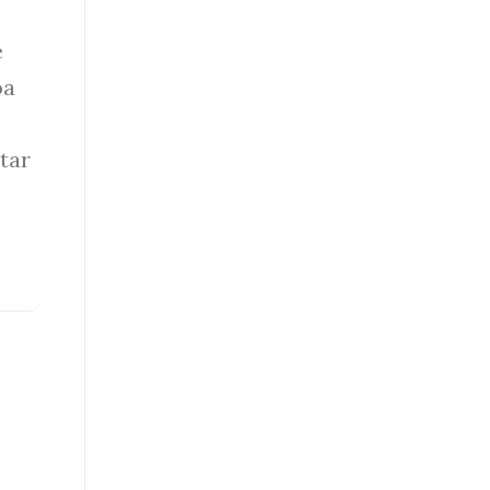
e
oa
tar