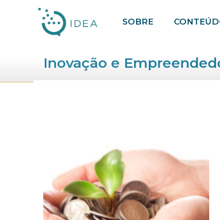
Pular
SOBRE
CONTEÚD
para
o
conteúdo
Inovação e Empreended