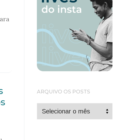
para
s
ARQUIVO OS POSTS
os
ARQUIVO
OS
POSTS