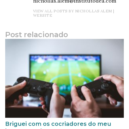
nichollas.alem@institutodea.com
VIEW ALL POSTS BY NICHOLLAS ALEM
|
WEBSITE
Post relacionado
Briguei com os cocriadores do meu