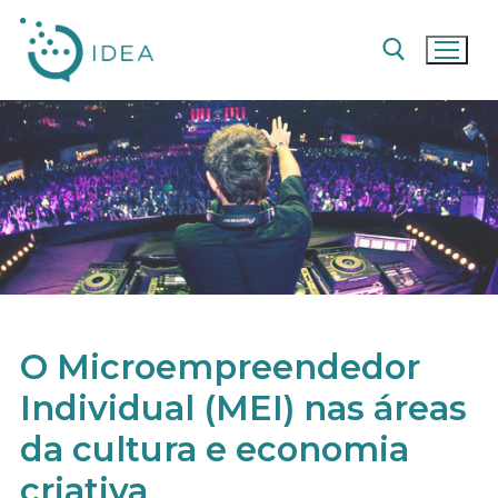
Pular
para
o
conteúdo
Pesquisar por:
O Microempreendedor
Individual (MEI) nas áreas
da cultura e economia
criativa