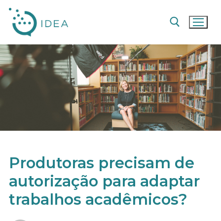
Pular
para
o
conteúdo
Pesquisar por:
Produtoras precisam de
autorização para adaptar
trabalhos acadêmicos?