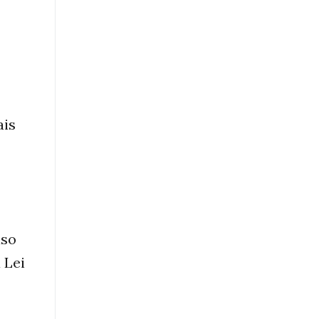
ais
uso
 Lei