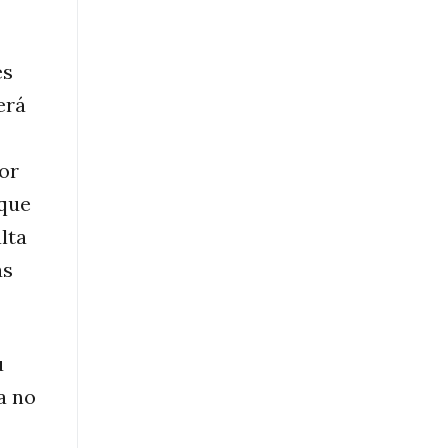
es
erá
or
 que
lta
as
u
a no