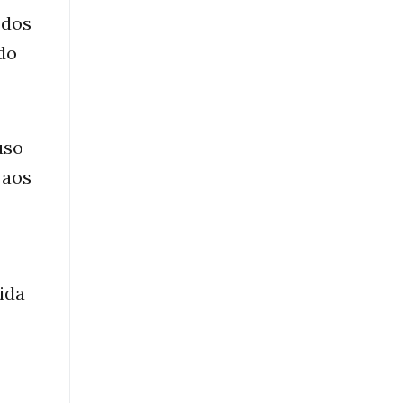
 dos
 do
uso
 aos
ida