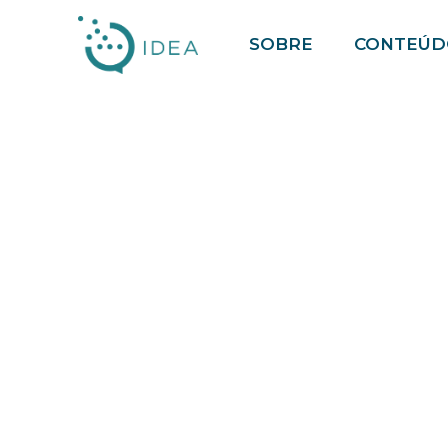
Pular
SOBRE
CONTEÚD
para
o
conteúdo