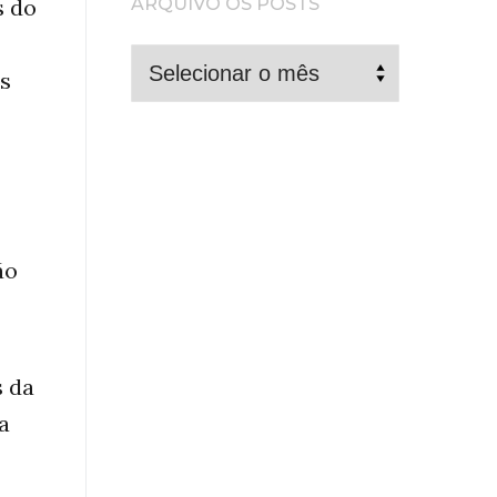
ARQUIVO OS POSTS
s do
ARQUIVO
as
OS
POSTS
ão
s da
a