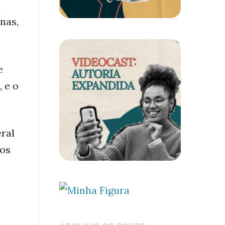
a
nas,
e
, e o
ral
tos