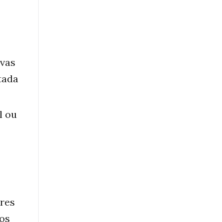
ivas
tada
l ou
ares
dos