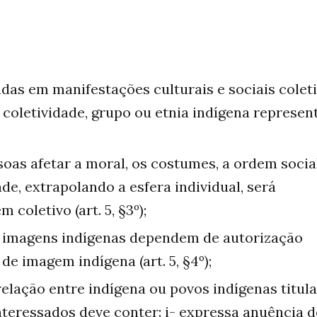
das em manifestações culturais e sociais colet
à coletividade, grupo ou etnia indígena represen
as afetar a moral, os costumes, a ordem socia
e, extrapolando a esfera individual, será
coletivo (art. 5, §3º);
e imagens indígenas dependem de autorização
de imagem indígena (art. 5, §4º);
elação entre indígena ou povos indígenas titul
nteressados deve conter: i- expressa anuência 