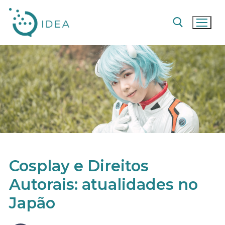
Pular
para
o
conteúdo
Pesquisar por:
Cosplay e Direitos
Autorais: atualidades no
Japão