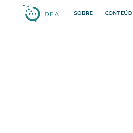
Pular
SOBRE
CONTEÚD
para
o
conteúdo