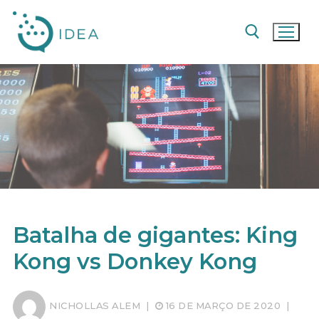
Pular
para
o
conteúdo
Pesquisar por:
Batalha de gigantes: King
Kong vs Donkey Kong
NICHOLLAS ALEM
|
16 DE MARÇO DE 2020
|