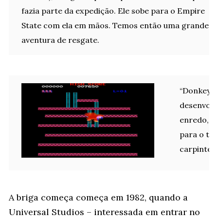
fazia parte da expedição. Ele sobe para o Empire
State com ela em mãos. Temos então uma grande
aventura de resgate.
“Donkey Ko
desenvolv
enredo, um
para o to
carpintei
A briga começa começa em 1982, quando a
Universal Studios – interessada em entrar no