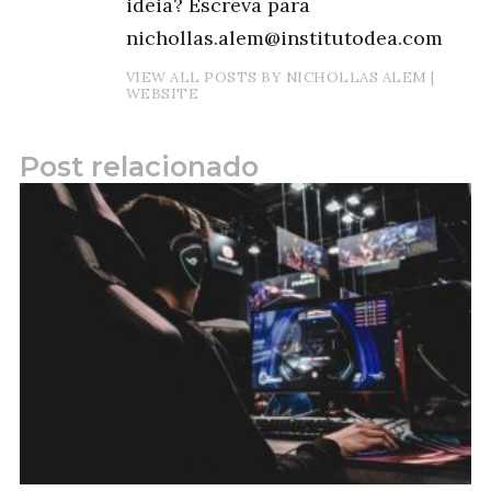
ideia? Escreva para
nichollas.alem@institutodea.com
VIEW ALL POSTS BY NICHOLLAS ALEM
|
WEBSITE
Post relacionado