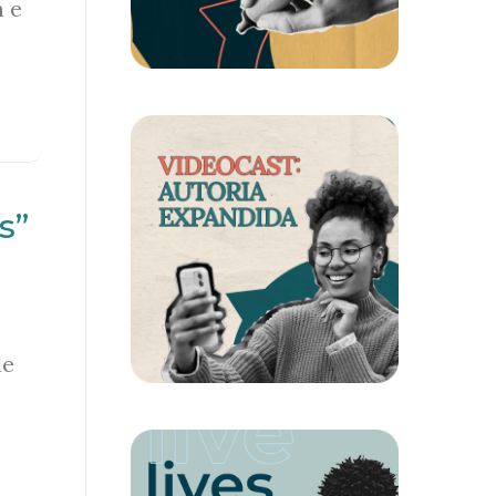
 e
s”
de
é