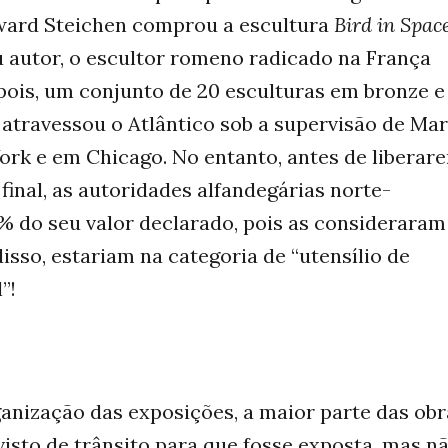
dward Steichen comprou a escultura
Bird in Spac
 autor, o escultor romeno radicado na França
ois, um conjunto de 20 esculturas em bronze e
, atravessou o Atlântico sob a supervisão de Mar
rk e em Chicago. No entanto, antes de liberar
final, as autoridades alfandegárias norte-
 do seu valor declarado, pois as consideraram
sso, estariam na categoria de “utensílio de
”!
anização das exposições, a maior parte das obr
visto de trânsito para que fosse exposta, mas n