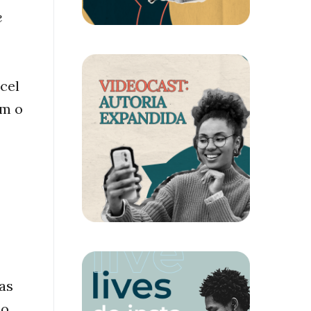
e
cel
em o
as
ão