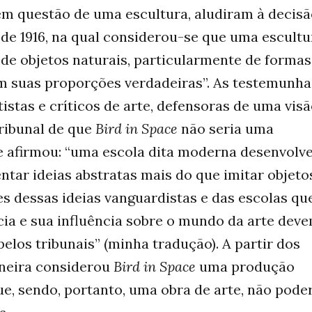
a em questão de uma escultura, aludiram à decis
, de 1916, na qual considerou-se que uma escultu
de objetos naturais, particularmente de formas
m suas proporções verdadeiras”. As testemunha
istas e críticos de arte, defensoras de uma vis
tribunal de que
Bird in Space
não seria uma
te afirmou: “uma escola dita moderna desenvolv
tar ideias abstratas mais do que imitar objeto
s dessas ideias vanguardistas e das escolas qu
ia e sua influência sobre o mundo da arte dev
elos tribunais” (minha tradução). A partir dos
aneira considerou
Bird in Space
uma produção
ue, sendo, portanto, uma obra de arte, não pode