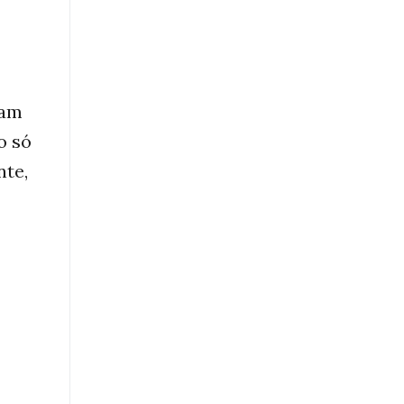
ram
o só
nte,