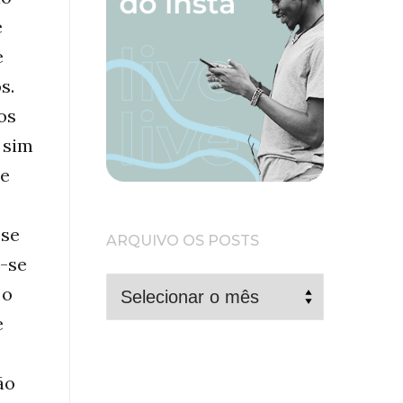
e
e
s.
os
 sim
de
 se
ARQUIVO OS POSTS
u-se
ARQUIVO
 o
OS
e
POSTS
ão