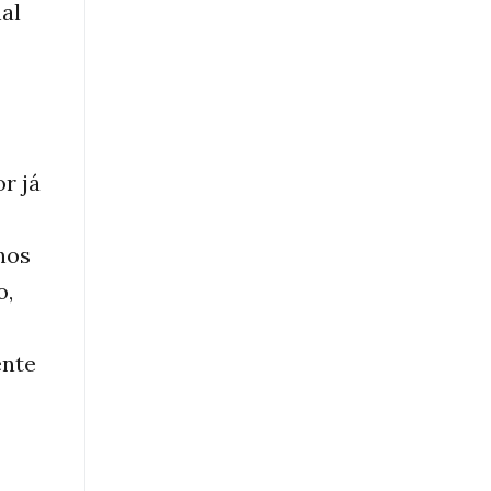
al
r já
nos
o,
ente