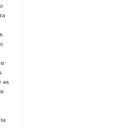
ão
ra
s
ão
eu-
s
e as
em
ria