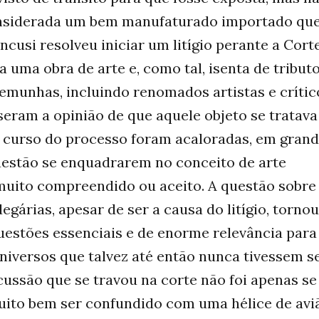
onsiderada um bem manufaturado importado qu
cusi resolveu iniciar um litígio perante a Cort
 uma obra de arte e, como tal, isenta de tributo
emunhas, incluindo renomados artistas e crític
useram a opinião de que aquele objeto se tratava
o curso do processo foram acaloradas, em gran
questão se enquadrarem no conceito de arte
 muito compreendido ou aceito. A questão sobre
gárias, apesar de ser a causa do litígio, torno
uestões essenciais e de enorme relevância para
universos que talvez até então nunca tivessem s
ussão que se travou na corte não foi apenas se
uito bem ser confundido com uma hélice de avi