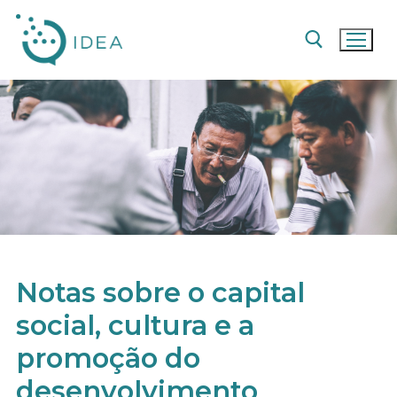
Pular
para
o
conteúdo
Pesquisar por:
Notas sobre o capital
social, cultura e a
promoção do
desenvolvimento