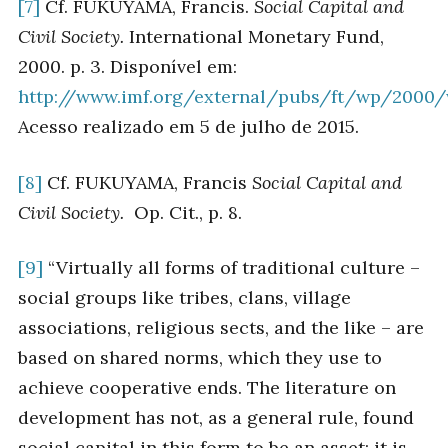
[7]
Cf. FUKUYAMA, Francis.
Social Capital and
Civil Society.
International Monetary Fund,
2000. p. 3. Disponível em:
http://www.imf.org/external/pubs/ft/wp/2000/
Acesso realizado em 5 de julho de 2015.
[8]
Cf. FUKUYAMA, Francis
Social Capital and
Civil Society.
Op. Cit., p. 8.
[9]
“Virtually all forms of traditional culture –
social groups like tribes, clans, village
associations, religious sects, and the like – are
based on shared norms, which they use to
achieve cooperative ends. The literature on
development has not, as a general rule, found
social capital in this form to be an asset; it is