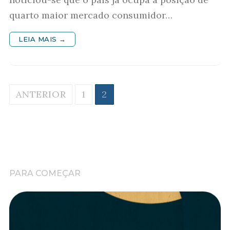
quarto maior mercado consumidor…
LEIA MAIS →
Paginação
ANTERIOR
1
2
de
posts
PARA COMEÇAR