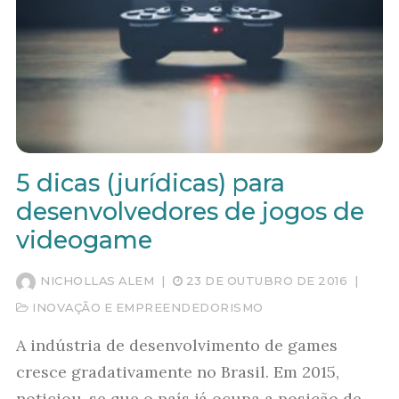
5 dicas (jurídicas) para
desenvolvedores de jogos de
videogame
NICHOLLAS ALEM
|
23 DE OUTUBRO DE 2016
|
INOVAÇÃO E EMPREENDEDORISMO
A indústria de desenvolvimento de games
cresce gradativamente no Brasil. Em 2015,
noticiou-se que o país já ocupa a posição de