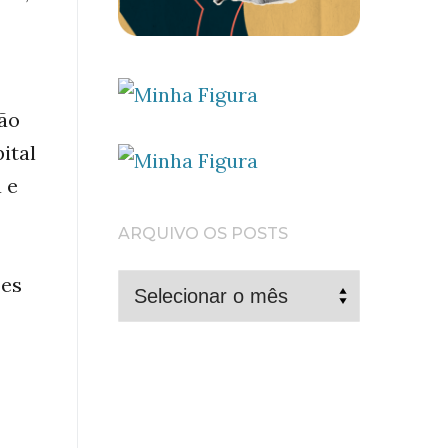
ção
ital
 e
ARQUIVO OS POSTS
ões
ARQUIVO
OS
POSTS