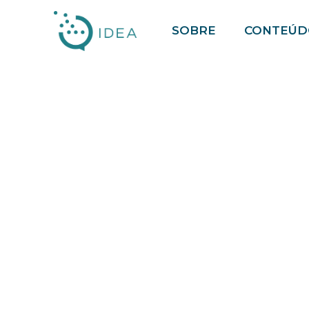
Pular
SOBRE
CONTEÚD
para
o
conteúdo