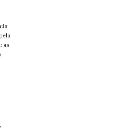
ela
pela
e as
o
e