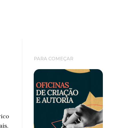
PARA COMEÇAR
rico
ís,