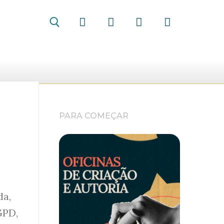
PARA COMEÇAR
da,
GPD,