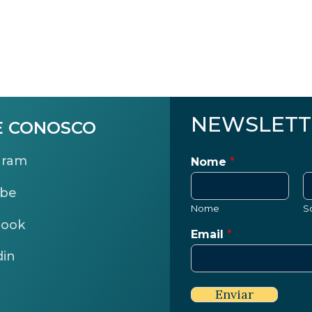
NEWSLETT
E CONOSCO
gram
Nome
*
ube
Nome
S
book
Email
*
din
Enviar