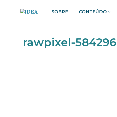
Pular
SOBRE
CONTEÚDO
para
o
conteúdo
rawpixel-584296