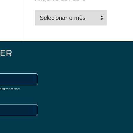
ARQUIVO
OS
POSTS
ER
obrenome