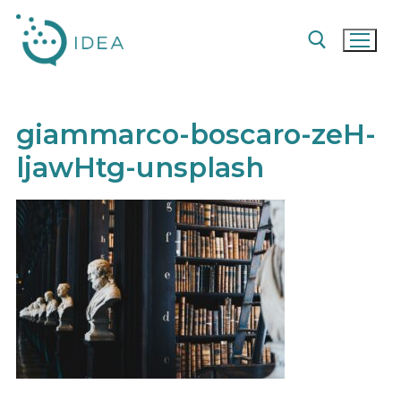
Pular
para
o
conteúdo
Pesquisar por:
giammarco-boscaro-zeH-
ljawHtg-unsplash