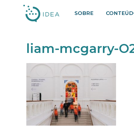
Pular
SOBRE
CONTEÚD
para
o
conteúdo
liam-mcgarry-O