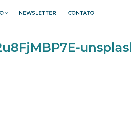
O
NEWSLETTER
CONTATO
Pesquisar por:
2u8FjMBP7E-unsplas