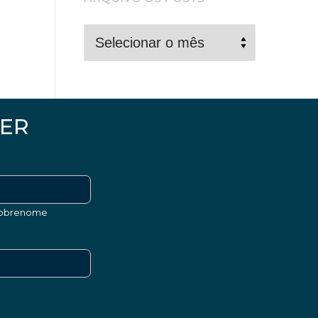
ARQUIVO
OS
POSTS
ER
obrenome