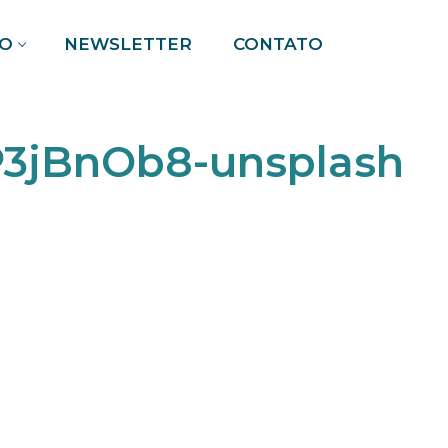
O
NEWSLETTER
CONTATO
Pesquisar por:
P3jBnOb8-unsplash