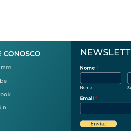
NEWSLETT
E CONOSCO
gram
Nome
*
ube
Nome
S
book
Email
*
din
Enviar