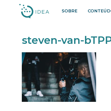
Pular
SOBRE
CONTEÚD
para
o
conteúdo
steven-van-bTP