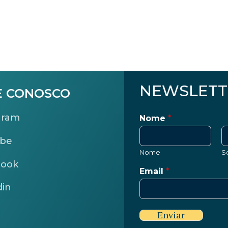
NEWSLETT
E CONOSCO
gram
Nome
*
ube
Nome
S
book
Email
*
din
Enviar