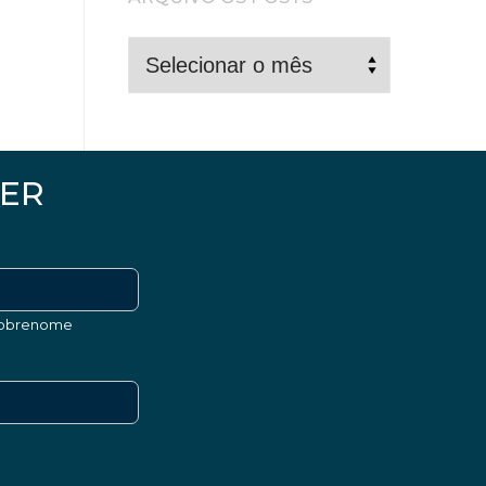
ARQUIVO
OS
POSTS
ER
obrenome