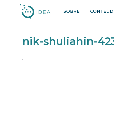
Pular
SOBRE
CONTEÚD
para
o
conteúdo
nik-shuliahin-4