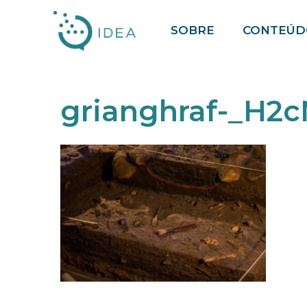
Pular
SOBRE
CONTEÚD
para
o
conteúdo
grianghraf-_H2