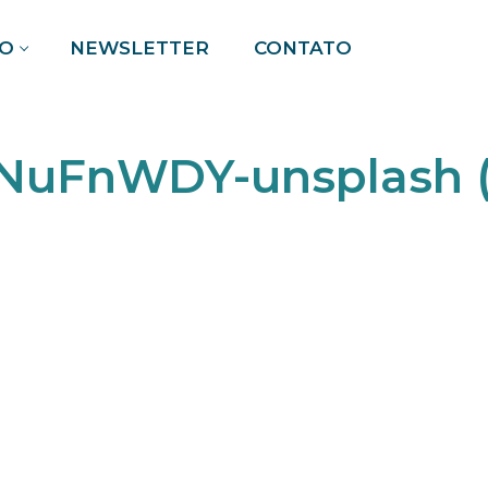
O
NEWSLETTER
CONTATO
Pesquisar por:
cNuFnWDY-unsplash (