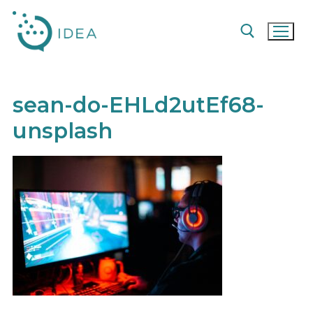
Pular
para
o
conteúdo
Pesquisar por:
sean-do-EHLd2utEf68-
unsplash