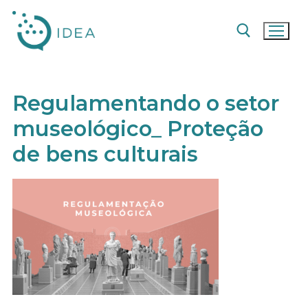
Pular
para
o
conteúdo
Pesquisar por:
Regulamentando o setor
museológico_ Proteção
de bens culturais