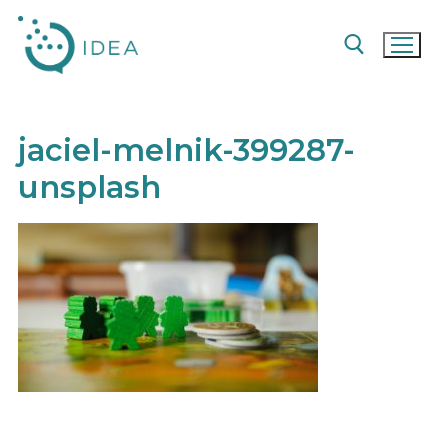
Pular
para
o
conteúdo
Pesquisar por:
jaciel-melnik-399287-
unsplash